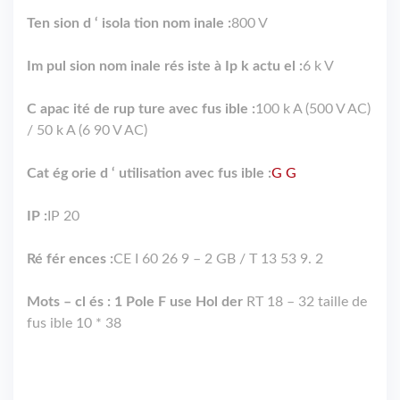
Ten sion d ‘ isola tion nom inale :
800 V
Im pul sion nom inale rés iste à Ip k actu el :
6 k V
C apac ité de rup ture avec fus ible :
100 k A (500 V AC)
/ 50 k A (6 90 V AC)
Cat ég orie d ‘ utilisation avec fus ible :
G G
IP :
IP 20
Ré fér ences :
CE I 60 26 9 – 2 GB / T 13 53 9. 2
Mots – cl és : 1 Pole F use Hol der
RT 18 – 32 taille de
fus ible 10 * 38