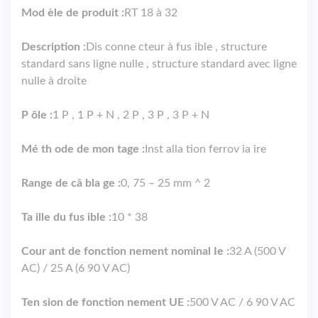
Mod èle de produit :
RT 18 à 32
Description :
Dis conne cteur à fus ible , structure
standard sans ligne nulle , structure standard avec ligne
nulle à droite
P ôle :
1 P , 1 P + N , 2 P , 3 P , 3 P + N
Mé th ode de mon tage :
Inst alla tion ferrov ia ire
Range de câ bla ge :
0, 75 – 25 mm ^ 2
Ta ille du fus ible :
10 * 38
Cour ant de fonction nement nominal Ie :
32 A (500 V
AC) / 25 A (6 90 V AC)
Ten sion de fonction nement UE :
500 V AC / 6 90 V AC