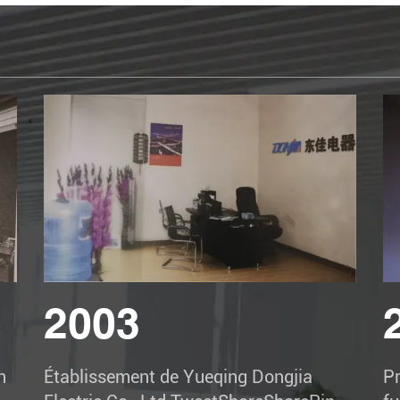
2003
h
Établissement de Yueqing Dongjia
Pr