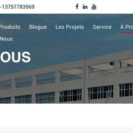
-13757783569
Produits
Blogue
Les Projets
Service
À Pr
-Nous
NOUS