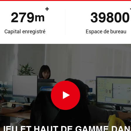
+
280
40000
m
Capital enregistré
Espace de bureau
Rechercher
ILIEU ET HAUT DE GAMME DAN