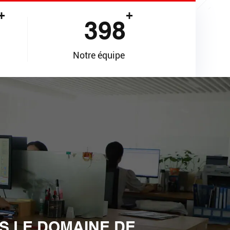
+
+
400
Notre équipe
S LE DOMAINE DE