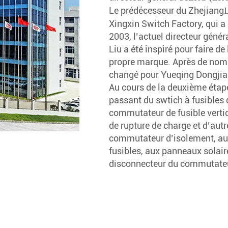
Le prédécesseur du Zhejiang
Xingxin Switch Factory, qui a
2003, l’actuel directeur généra
Liu a été inspiré pour faire de
propre marque. Après de nomb
changé pour Yueqing Dongjia E
Au cours de la deuxième étape
passant du swtich à fusibles 
commutateur de fusible vert
de rupture de charge et d’aut
commutateur d’isolement, au f
fusibles, aux panneaux solair
disconnecteur du commutateur