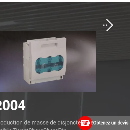
2004
201
oduction de masse de disjoncteur de
Changeme
Obtenez un devis