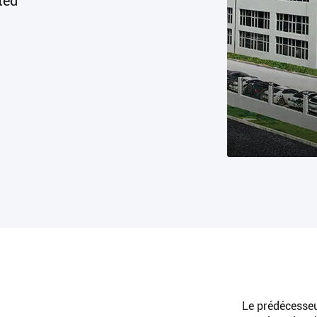
ted
Le prédécesse