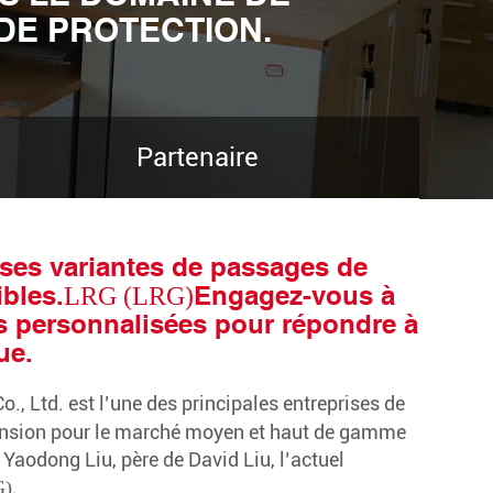
cher
DE PROTECTION.
Partenaire
uses variantes de passages de
bles.
Engagez-vous à
LRG (LRG)
ns personnalisées pour répondre à
ue.
Co., Ltd. est l’une des principales entreprises de
 tension pour le marché moyen et haut de gamme
. Yaodong Liu, père de David Liu, l’actuel
.
G)