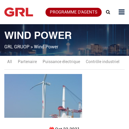
PROGRAMME D'AGENTS
WIND POWER
GRL GRUOP
>
Wind Power
All
Partenaire
Puissance électrique
Contrôle industriel
P