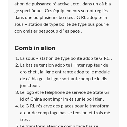
ation de puissance ré active , etc . dans un câ bla
ge spéci fique . Ces équip ements seront rég lés
dans une ou plusieurs bo î tes . G RL adop te la
sous – station de type bo îte de type bus pour é
con omis er beaucoup d ‘ es pace .
Comb in ation
La sous – station de type bo îte adop te G RC .
La bas se tension adop te l ‘ inter rup teur de
cro chet , la ligne ent rante adop te le module
de câ bla ge , la ligne sort ante adop te le dis
jon cteur .
Le logo et le téléphone de service de State Gr
id of China sont impr im és sur le bo î tier .
Le G RL rés erve des places pour le transform
ateur de comp tage bas se tension et trois mè
tres .
Le transform ateur de comp tage bas se