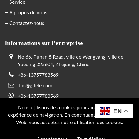
Service
À propos de nous
Contactez-nous
Informations sur l'entreprise
No.66, Punan 5 Road, ville de Wengyang, ville de
Yueqing 325604, Zhejiang, Chine
+86-13757783569
Tim@grlele.com
+86-13757783569
Nous utilisons des cookies pour améliorer votre
EN
expérience de navigation. En continuant à utiliser Ce site
Droit d'auteur © 2026 SUPPORT GRL PAR :
JUNJ
Web, vous acceptez notre utilisation des cookies.
Politique de confidentialité