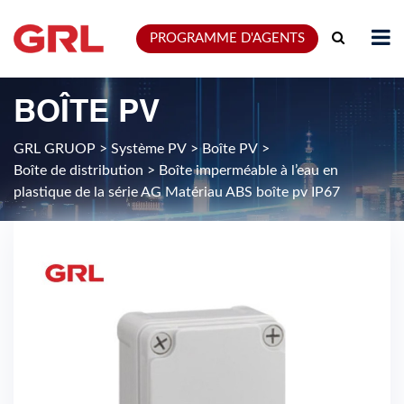
PROGRAMME D'AGENTS
BOÎTE PV
GRL GRUOP
>
Système PV
>
Boîte PV
>
Boîte de distribution
>
Boîte imperméable à l’eau en
plastique de la série AG Matériau ABS boîte pv IP67