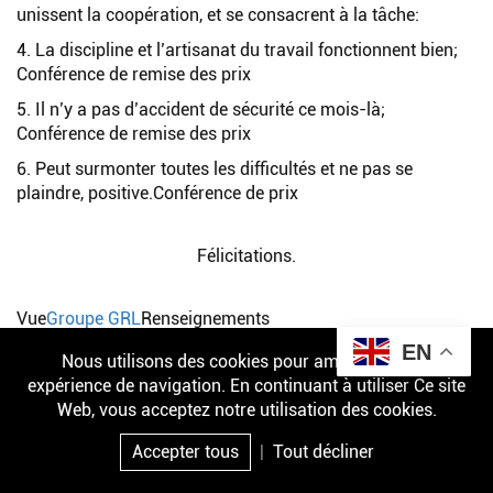
unissent la coopération, et se consacrent à la tâche:
4. La discipline et l’artisanat du travail fonctionnent bien;
Conférence de remise des prix
5. Il n’y a pas d’accident de sécurité ce mois-là;
Conférence de remise des prix
6. Peut surmonter toutes les difficultés et ne pas se
plaindre, positive.Conférence de prix
Félicitations.
Vue
Groupe GRL
Renseignements
EN
Nous utilisons des cookies pour améliorer votre
expérience de navigation. En continuant à utiliser Ce site
Related Posts
Web, vous acceptez notre utilisation des cookies.
Accepter tous
|
Tout décliner
Les fusibles de stockage d’énergie GRL ont reçu
Courriel
Produit
Enquête
Haut