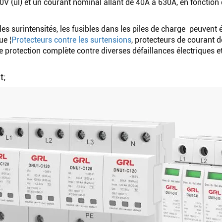
Recher
V (ul) et un courant nominal allant de 40A à 630A, en fonction 
les surintensités, les fusibles dans les piles de charge ​ peuvent
ue ¦
Protecteurs contre les surtensions
, protecteurs de courant d
une protection complète contre diverses défaillances électriques e
t;