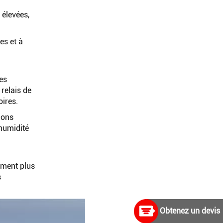
 élevées,
es et à
res
 relais de
oires.
ions
’humidité
ement plus
s
Obtenez un devis