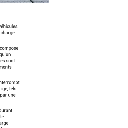
véhicules
e charge
se compose
squ’un
les sont
ements
 interrompt
rge, tels
 par une
courant
de
harge