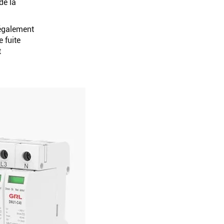
cher
de la
 également
e fuite
t