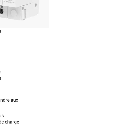
e
n
e
pondre aux
us
 de charge