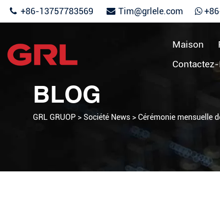
+86-13757783569
Tim@grlele.com
+86
Maison
Contactez
BLOG
GRL GRUOP
>
Société News
>
Cérémonie mensuelle de