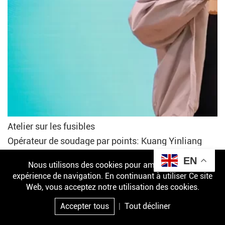
Atelier sur les fusibles
Opérateur de soudage par points: Kuang Yinliang
EN
Nous utilisons des cookies pour améliorer votre
évaluation mensuelle des résultats
expérience de navigation. En continuant à utiliser Ce site
Web, vous acceptez notre utilisation des cookies.
1. Inconnu, forte capacité d’exécution, obéissant aux
arrangements de travail, exceptionnel dans
Accepter tous
|
Tout décliner
l’accomplissement des tâches assignées par l’entreprise,
Courriel
Produit
Enquête
Haut
et proactif dans les choses;