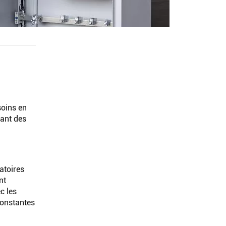
cher
soins en
tant des
atoires
nt
c les
constantes