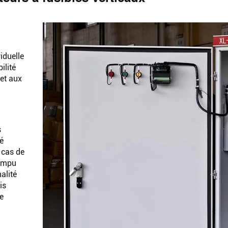
iduelle
ilité
et aux
s
é
 cas de
rompu
alité
is
e