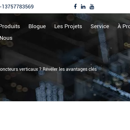
-13757783569
Produits
Blogue
Les Projets
Service
À Pr
-Nous
joncteurs verticaux ? Révéler les avantages clés