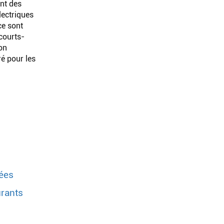
ont des
lectriques
ace sont
courts-
ion
ré pour les
sées
urants