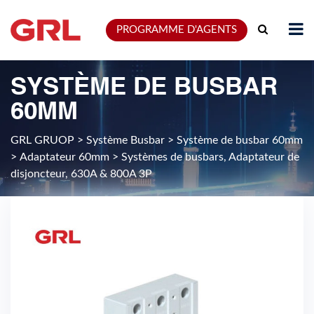
PROGRAMME D'AGENTS
SYSTÈME DE BUSBAR
60MM
GRL GRUOP
>
Système Busbar
>
Système de busbar 60mm
>
Adaptateur 60mm
>
Systèmes de busbars, Adaptateur de
disjoncteur, 630A & 800A 3P