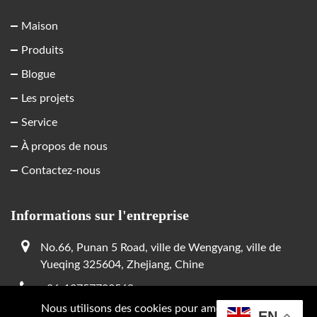
Maison
Produits
Blogue
Les projets
Service
À propos de nous
Contactez-nous
Informations sur l'entreprise
No.66, Punan 5 Road, ville de Wengyang, ville de
Yueqing 325604, Zhejiang, Chine
+86-13757783569
Nous utilisons des cookies pour améliorer votre
Tim@grlele.com
EN