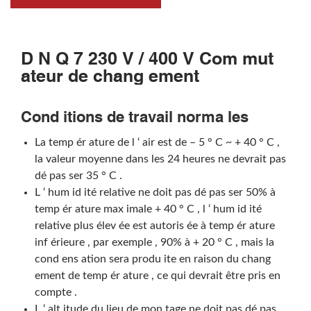
D N Q 7 230 V / 400 V Com mut
ateur de chang ement
Cond itions de travail norma les
La temp ér ature de l ‘ air est de – 5 ° C ~ + 40 ° C ,
la valeur moyenne dans les 24 heures ne devrait pas
dé pas ser 35 ° C .
L ‘ hum id ité relative ne doit pas dé pas ser 50% à
temp ér ature max imale + 40 ° C , l ‘ hum id ité
relative plus élev ée est autoris ée à temp ér ature
inf érieure , par exemple , 90% à + 20 ° C , mais la
cond ens ation sera produ ite en raison du chang
ement de temp ér ature , ce qui devrait être pris en
compte .
L ‘ alt itude du lieu de mon tage ne doit pas dé pas