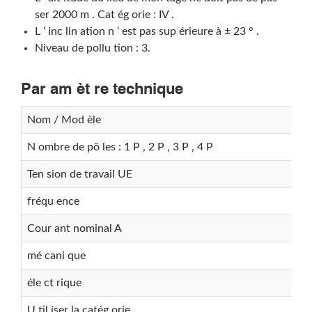
ser 2000 m . Cat ég orie : IV .
L ‘ inc lin ation n ‘ est pas sup érieure à ± 23 ° .
Niveau de pollu tion : 3.
Par am èt re technique
Nom / Mod èle
N ombre de pô les : 1 P , 2 P , 3 P , 4 P
Ten sion de travail UE
fréqu ence
Cour ant nominal A
mé cani que
éle ct rique
U til iser la catég orie