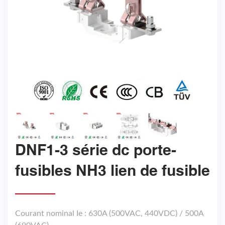
DNF1-3 série dc porte-
fusibles NH3 lien de fusible
Courant nominal Ie : 630A (500VAC, 440VDC) / 500A