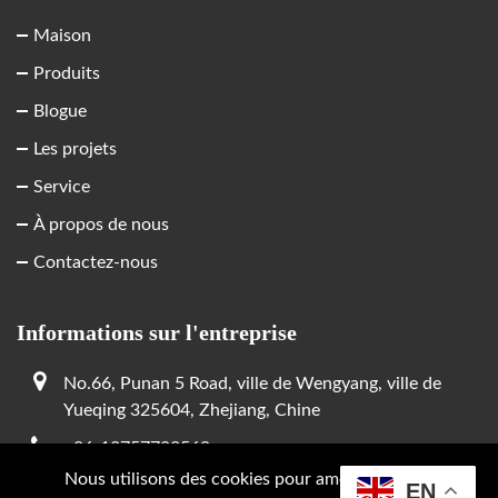
Maison
Produits
Blogue
Les projets
Service
À propos de nous
Contactez-nous
Informations sur l'entreprise
No.66, Punan 5 Road, ville de Wengyang, ville de
Yueqing 325604, Zhejiang, Chine
+86-13757783569
Nous utilisons des cookies pour améliorer votre
Tim@grlele.com
EN