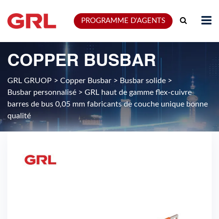
PROGRAMME D'AGENTS
COPPER BUSBAR
GRL GRUOP
>
Copper Busbar
>
Busbar solide
>
Busbar personnalisé
>
GRL haut de gamme flex-cuivre
barres de bus 0,05 mm fabricants de couche unique bonne
qualité