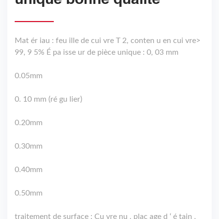
Mat ér iau : feu ille de cui vre T 2, conten u en cui vre>
99, 9 5% É pa isse ur de pièce unique : 0, 03 mm
0.05mm
0. 10 mm (ré gu lier)
0.20mm
0.30mm
0.40mm
0.50mm
traitement de surface : Cu vre nu , plac age d ‘ é tain ,