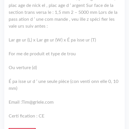
plac age de nick el , plac age d ‘ argent Sur face de la
section trans versa le : 1,5 mm 2 – 5000 mm Lors de la
pass ation d ‘ une com mande , veu ille z spéci fier les
vale urs suiv antes :
Lar ge ur (L) x Lar ge ur (W) x É pa isse ur (T)
For me de produit et type de trou
Ou verture (d)
É pa isse ur d ‘ une seule pièce (con venti onn elle 0, 10
mm)
Email :
Tim@grlele.com
Certi fication : CE