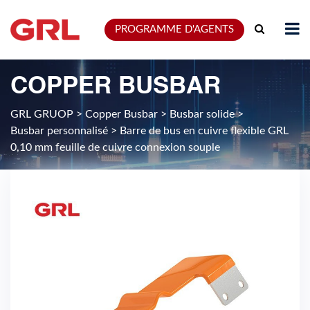
PROGRAMME D'AGENTS
COPPER BUSBAR
GRL GRUOP
>
Copper Busbar
>
Busbar solide
>
Busbar personnalisé
>
Barre de bus en cuivre flexible GRL
0,10 mm feuille de cuivre connexion souple