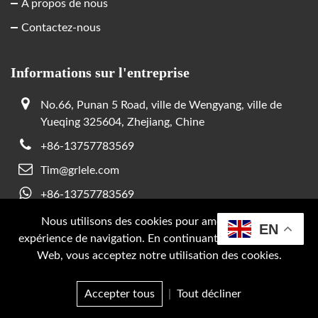
À propos de nous
Contactez-nous
Informations sur l'entreprise
No.66, Punan 5 Road, ville de Wengyang, ville de
Yueqing 325604, Zhejiang, Chine
+86-13757783569
Tim@grlele.com
+86-13757783569
Nous utilisons des cookies pour améliorer votre
EN
expérience de navigation. En continuant à utiliser Ce site
Droit d'auteur © 2026 SUPPORT GRL PAR :
JUNJ
Web, vous acceptez notre utilisation des cookies.
Politique de confidentialité
Accepter tous
|
Tout décliner
Courriel
Produit
Enquête
Haut