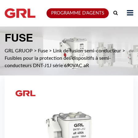
PROGRAMME D'AGENTS
FUSE
GRL GRUOP
>
Fuse
>
Link de fusion semi-conducteur
>
Fusibles pour la protection des dispositifs à semi-
conducteurs DNT-J1J série 690VAC aR