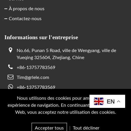
À propos de nous
Contactez-nous
Informations sur l'entreprise
No.66, Punan 5 Road, ville de Wengyang, ville de
Yueqing 325604, Zhejiang, Chine
+86-13757783569
Tim@grlele.com
+86-13757783569
Nous utilisons des cookies pour améliorer votre
EN
expérience de navigation. En continuant à utiliser Ce site
Droit d'auteur © 2026 SUPPORT GRL PAR :
JUNJ
Web, vous acceptez notre utilisation des cookies.
Politique de confidentialité
Accepter tous
|
Tout décliner