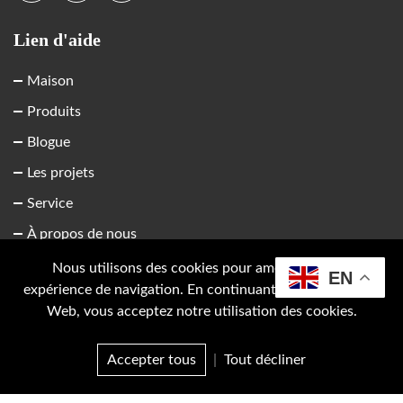
Lien d'aide
Maison
Produits
Blogue
Les projets
Service
À propos de nous
Contactez-nous
Nous utilisons des cookies pour améliorer votre
EN
expérience de navigation. En continuant à utiliser Ce site
Web, vous acceptez notre utilisation des cookies.
Informations sur l'entreprise
Accepter tous
|
Tout décliner
No.66, Punan 5 Road, ville de Wengyang, ville de
Courriel
Produit
Enquête
Haut
Yueqing 325604, Zhejiang, Chine