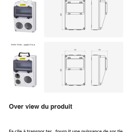
Over view du produit
Fa cile à transpor ter , fourn it une puissance de sor tie