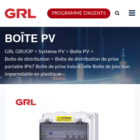
PROGRAMME D'AGENTS
BOÎTE PV
GRL GRUOP
>
Système PV
>
Boîte PV
>
Boîte de distribution
>
Boîte de distribution de prise
portable IP67 Boîte de prise industrielle Boîte de jonction
imperméable en plastique