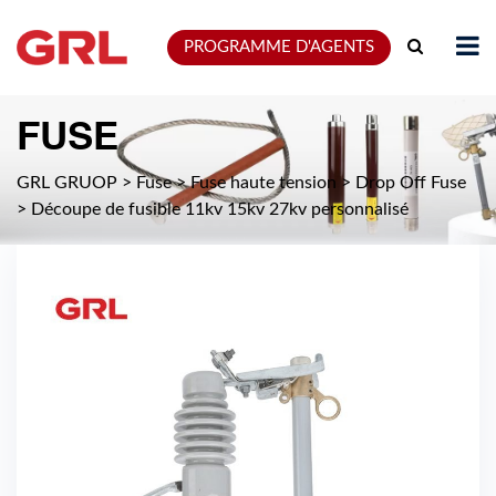
PROGRAMME D'AGENTS
FUSE
GRL GRUOP
>
Fuse
>
Fuse haute tension
>
Drop Off Fuse
>
Découpe de fusible 11kv 15kv 27kv personnalisé