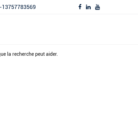
-13757783569
Produits
Blogue
Les Projets
Service
À Pr
-Nous
ue la recherche peut aider.